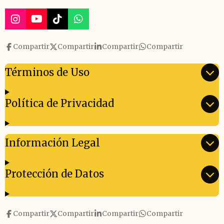
I
Y
T
W
n
o
i
h
s
u
k
a
Compartir
Compartir
Compartir
Compartir
t
T
T
t
a
u
o
s
g
b
k
A
Términos de Uso
r
e
p
a
p
m
Política de Privacidad
Información Legal
Protección de Datos
Compartir
Compartir
Compartir
Compartir