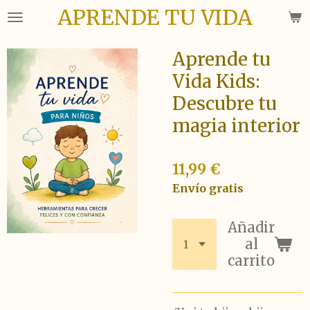
APRENDE TU VIDA
Ir
al
contenido
Aprende tu
principal
Vida Kids:
Descubre tu
magia interior
11,99 €
Envío gratis
Añadir
al
carrito